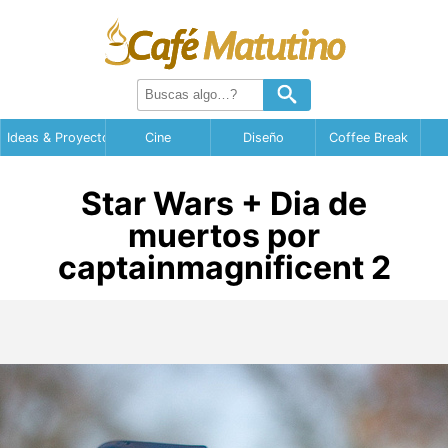
Ideas & Proyectos
Cine
Diseño
Coffee Break
Star Wars + Dia de
muertos por
captainmagnificent 2