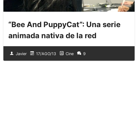
“Bee And PuppyCat”: Una serie
animada nativa de la red
Javier
17/AGO/13
Cine
9