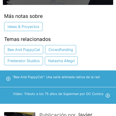
Más notas sobre
Ideas & Proyectos
Temas relacionados
Bee And PuppyCat
Crowdfunding
Frederator Studios
Natasha Allegri
“Bee And PuppyCat”: Una serie animada nativa de la red
Video: Tributo a los 75 años de Superman por DC Comics
Javier
Publicación por