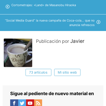
Cortometrajes: «Land» de Masanobu Hiraoka
“Social Media Guard” la nueva campaña de Coca-cola… que no
anuncia refrescos
Javier
Publicación por
73 artículos
Mi sitio web
Sigue al pediente de nuevo material en