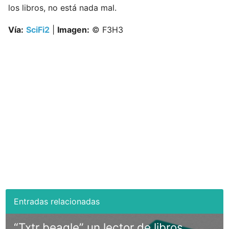
los libros, no está nada mal.
Vía:
SciFi2
|
Imagen:
© F3H3
“Txtr beagle” un lector de libros