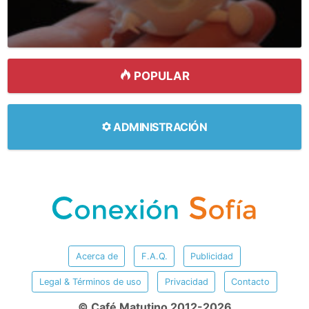
POPULAR
ADMINISTRACIÓN
Acerca de
F.A.Q.
Publicidad
Legal & Términos de uso
Privacidad
Contacto
© Café Matutino 2012-2026