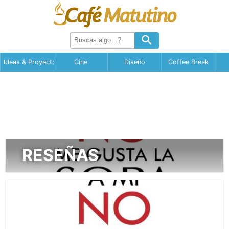
Ideas & Proyectos
Cine
Diseño
Coffee Break
RESEÑAS