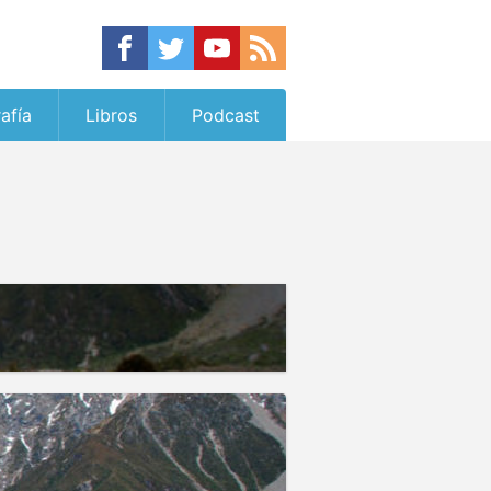
afía
Libros
Podcast