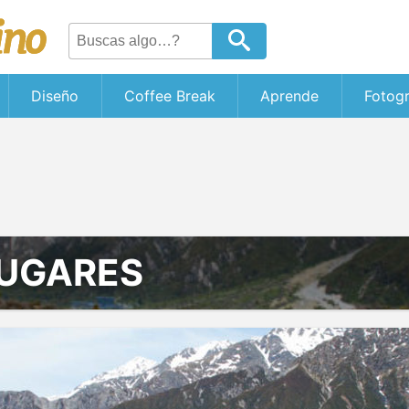
Diseño
Coffee Break
Aprende
Fotogr
LUGARES