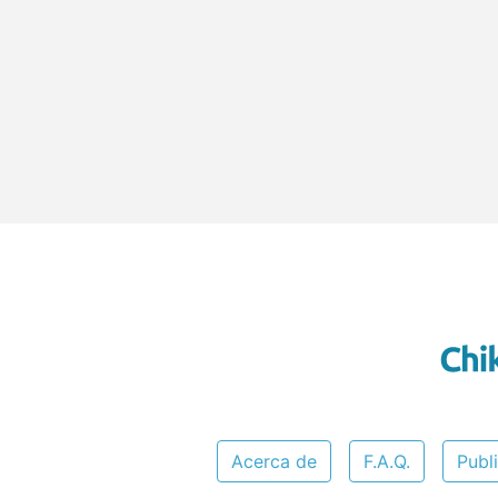
Acerca de
F.A.Q.
Publ