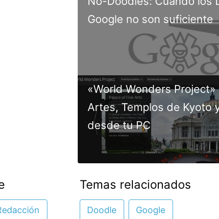
No-Doodles: Cuando los 
Google no son suficiente
«World Wonders Project» v
Artes, Templos de Kyoto y
desde tu PC
e
Temas relacionados
Redacción
Doodle
Google