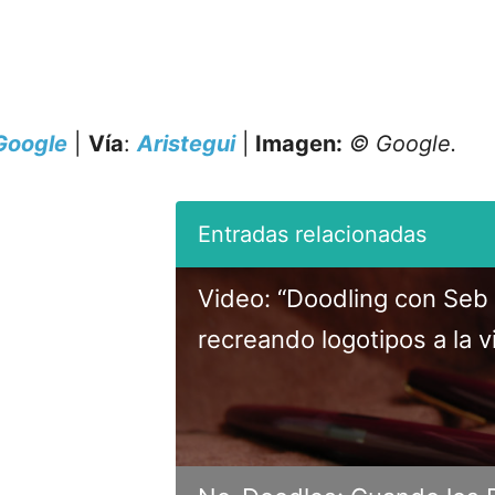
Google
|
Vía
:
Aristegui
|
Imagen:
© Google.
Video: “Doodling con Seb 
recreando logotipos a la v