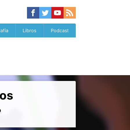
afía
Libros
Podcast
los
?