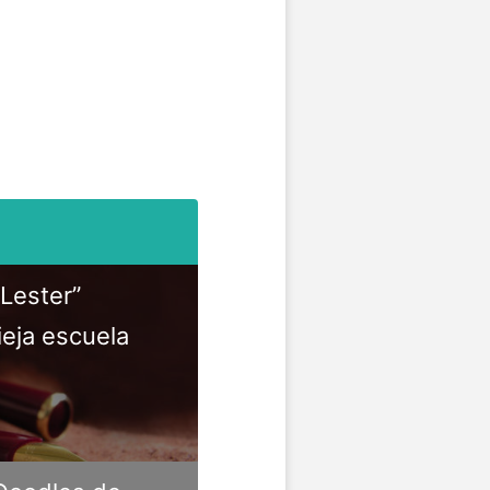
Lester”
ieja escuela