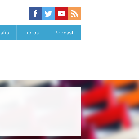
afía
Libros
Podcast