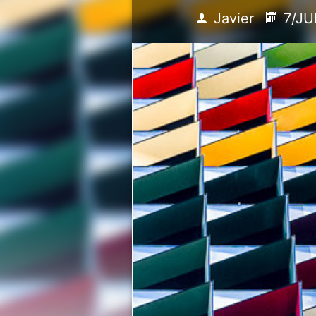
Javier
7/JU