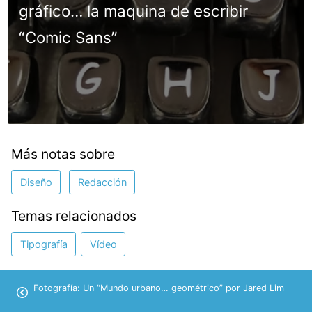
gráfico… la maquina de escribir
“Comic Sans”
Más notas sobre
Diseño
Redacción
Temas relacionados
Tipografía
Vídeo
Fotografía: Un “Mundo urbano… geométrico” por Jared Lim