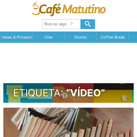
Ideas & Proyectos
Cine
Diseño
Coffee Break
ETIQUETA:
“VÍDEO”