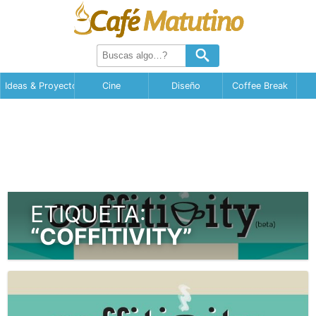
Ideas & Proyectos
Cine
Diseño
Coffee Break
ETIQUETA:
“COFFITIVITY”