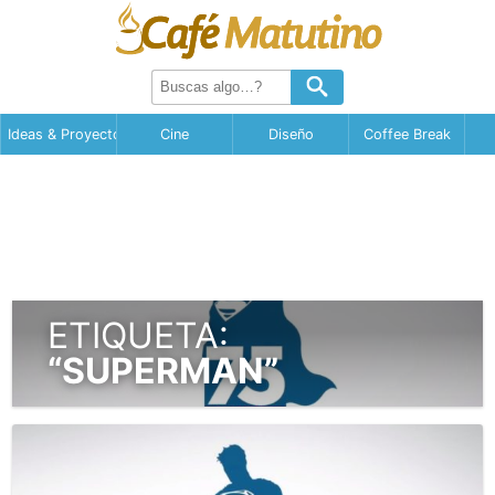
Ideas & Proyectos
Cine
Diseño
Coffee Break
ETIQUETA:
“SUPERMAN”