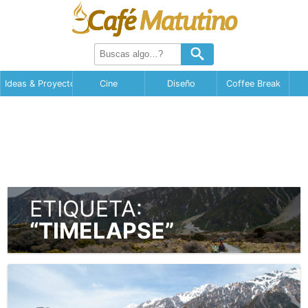
Ideas & Proyectos
Cine
Diseño
Coffee Break
ETIQUETA:
“TIMELAPSE”