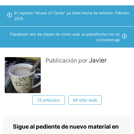
El regreso “House of Cards” ya tiene fecha de estreno: Febrero
2015
Facebook nos da clases de como usar su plataforma con un
cortometraje
Javier
Publicación por
73 artículos
Mi sitio web
Sigue al pediente de nuevo material en