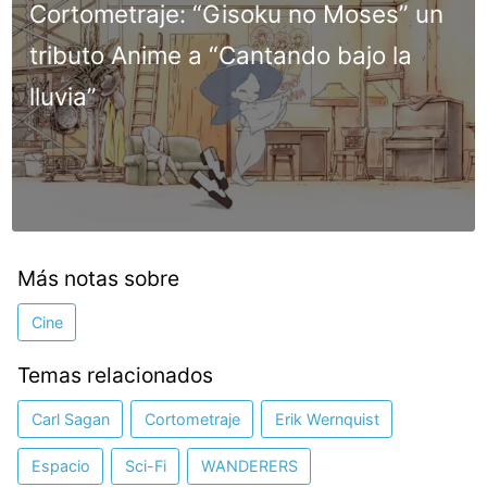
Cortometraje: “Gisoku no Moses” un
tributo Anime a “Cantando bajo la
lluvia”
Más notas sobre
Cine
Temas relacionados
Carl Sagan
Cortometraje
Erik Wernquist
Espacio
Sci-Fi
WANDERERS