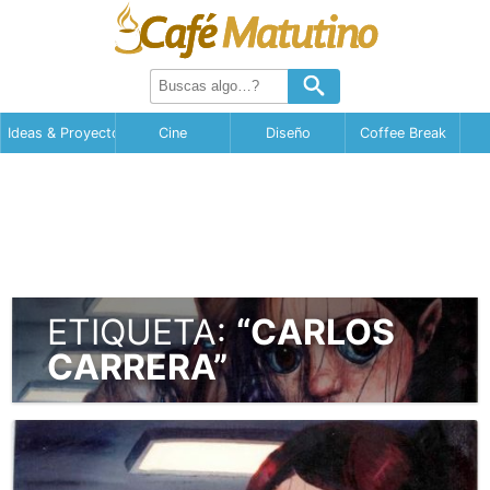
Ideas & Proyectos
Cine
Diseño
Coffee Break
ETIQUETA:
“CARLOS
CARRERA”