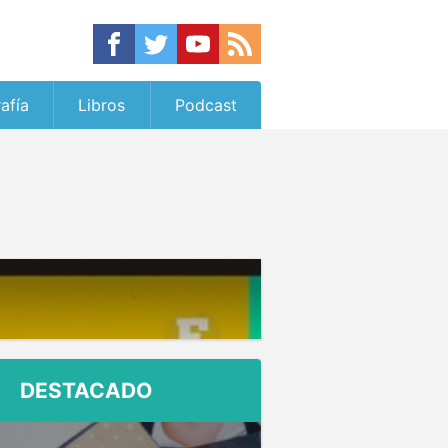
afía
Libros
Podcast
DESTACADO