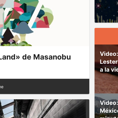
Video:
«Land» de Masanobu
Lester
a la v
ne
Video
Méxic