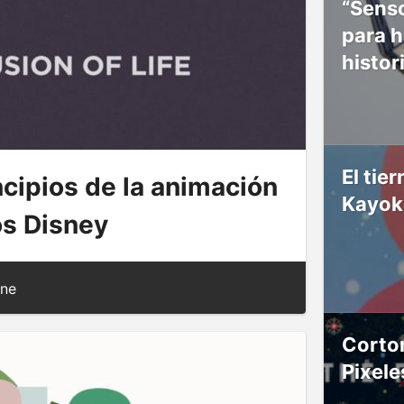
“Senso
para h
histor
El ti
ncipios de la animación
Kayok
os Disney
ne
Cortom
Pixele