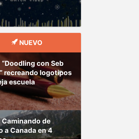
NUEVO
 “Doodling con Seb
” recreando logotipos
ieja escuela
: Caminando de
o a Canada en 4