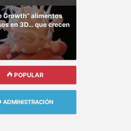
e Growth” alimentos
sos en 3D… que crecen
POPULAR
ADMINISTRACIÓN