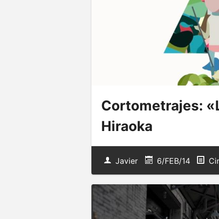
Cortometrajes: 
Hiraoka
Javier
6/FEB/14
Ci