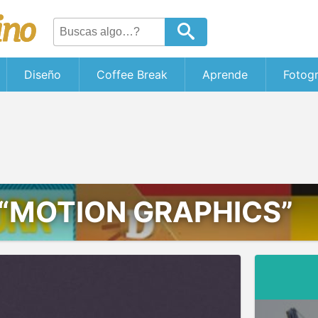
Diseño
Coffee Break
Aprende
Fotogr
“MOTION GRAPHICS”