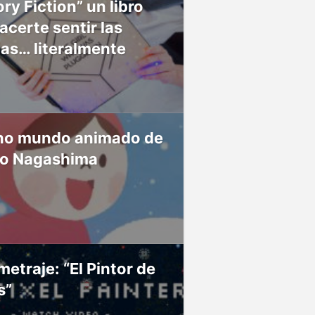
ry Fiction” un libro
acerte sentir las
ias… literalmente
erno mundo animado de
o Nagashima
etraje: “El Pintor de
s”