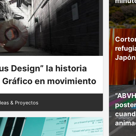
minut
Cortom
refugi
Japón
us Design” la historia
o Gráfico en movimiento
“ABVH”
deas & Proyectos
poster
cuando
anima