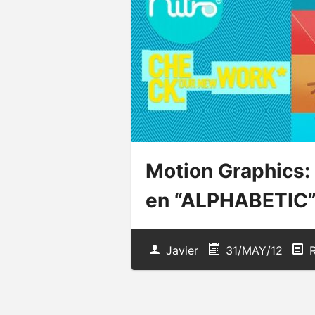
Motion Graphics: 
en “ALPHABETIC” 
Javier
31/MAY/12
R