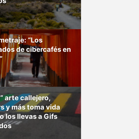
os
etraje: “Los
ados de cibercafés en
”
 arte callejero,
s y más toma vida
 los llevas a Gifs
dos